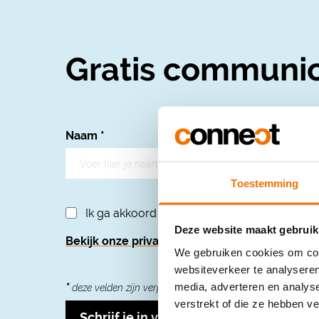
Gratis communic
Naam
*
Toestemming
Ik ga akkoord met het privacybeleid
*
Deze website maakt gebruik
Bekijk onze privacyverklaring
We gebruiken cookies om cont
websiteverkeer te analyseren
media, adverteren en analys
*
deze velden zijn verplicht
verstrekt of die ze hebben v
Schrijf je in voor onze nieuwsbrief