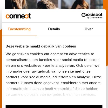
Toestemming
Details
Over
Deze website maakt gebruik van cookies
We gebruiken cookies om content en advertenties te
personaliseren, om functies voor social media te bieden
en om ons websiteverkeer te analyseren. Ook delen we
informatie over uw gebruik van onze site met onze
Limburg.net
partners voor social media, adverteren en analyse. Deze
Hoe we Limburgers en Diestenaren
partners kunnen deze gegevens combineren met andere
informatie die u aan ze heeft verstrekt of die ze hebben
anders naar afval doen kijken
verzameld op basis van uw gebruik van hun services.