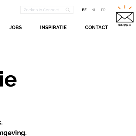
BE
NL
FR
JOBS
INSPIRATIE
CONTACT
ie
.
mgeving.