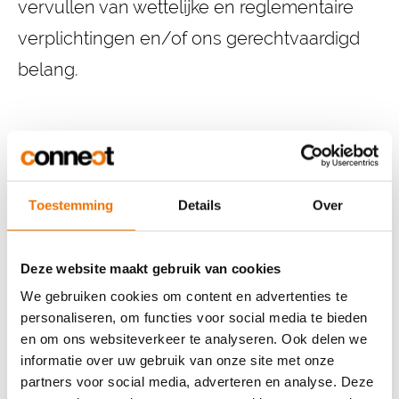
vervullen van wettelijke en reglementaire
verplichtingen en/of ons gerechtvaardigd
belang.
Hoe lang bewaren
Toestemming
Details
Over
wij die gegevens?
Deze website maakt gebruik van cookies
We gebruiken cookies om content en advertenties te
Wij bewaren en verwerken de
personaliseren, om functies voor social media te bieden
persoonsgegevens enkel voor een periode
en om ons websiteverkeer te analyseren. Ook delen we
informatie over uw gebruik van onze site met onze
die noodzakelijk is in functie van de
partners voor social media, adverteren en analyse. Deze