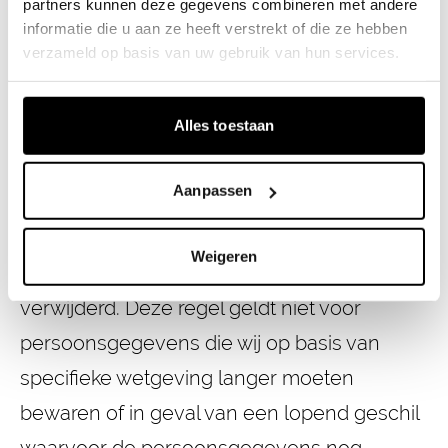
doeleinden van de verwerking en in functie
partners kunnen deze gegevens combineren met andere
informatie die u aan ze heeft verstrekt of die ze hebben
van de (al dan niet contractuele) relatie die
verzameld op basis van uw gebruik van hun services.
wij met u hebben.
Alles toestaan
Klantengegevens en gegevens van
leveranciers en onderaannemers zullen in
Aanpassen
elk geval na een termijn van tien jaar na de
beëindiging van de overeenkomst of het
Weigeren
project uit onze systemen worden
verwijderd. Deze regel geldt niet voor
persoonsgegevens die wij op basis van
specifieke wetgeving langer moeten
bewaren of in geval van een lopend geschil