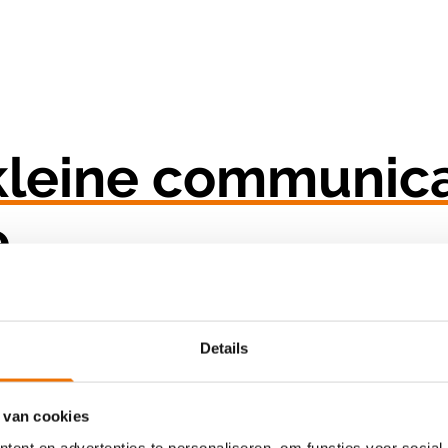
 kleine communica
e
 zijn
voor de communicatiestrategie, en dus de tim
Details
e communicatie moet flexibel
zijn. Kleine iteratiev
door het project.
 van cookies
ent en advertenties te personaliseren, om functies voor social