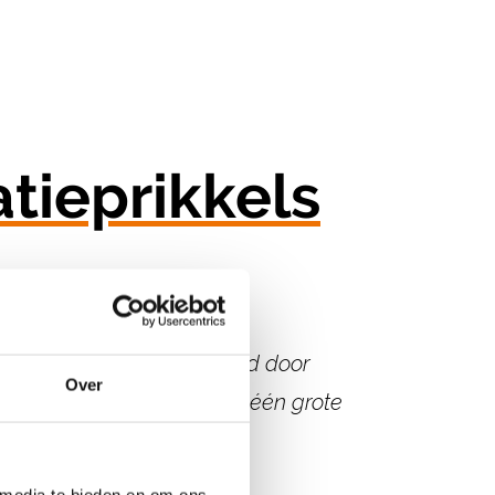
tieprikkels
ing.
Deze worden bepaald door
Over
e updates werken beter dan
één grote
 media te bieden en om ons