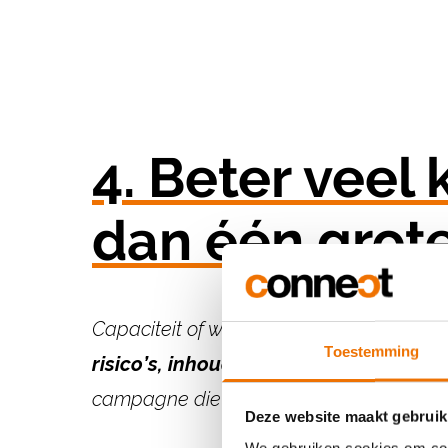
4. Beter veel
dan één grot
Capaciteit of werkdruk mag nooit leidend
Toestemming
risico’s, inhoud en
omgeving
. Maar, d
campagne die telkens ingehaald wordt
Deze website maakt gebruik
We gebruiken cookies om cont