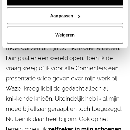
Aanpassen
“Ik heb bij mijn stage voor Connect vooral
leren geloven in mezelf. Een mens kan
Weigeren
eigenlijk veel meer dan hij denkt, maar hij
moet durven uit zijn comfortzone te treden.
Dan gaat er een wereld open. Toen ik de
vraag kreeg of ik voor alle Connecters een
presentatie wilde geven over mijn werk bij
Waze, kreeg ik bij de gedacht alleen al
knikkende knieën. Uiteindelijk heb ik al mijn
moed bij elkaar geraapt en toch toegezegd.
Nu ben ik daar heel blij om. Ook op het
terrein moest ik
zelfzeker in mijn schoenen