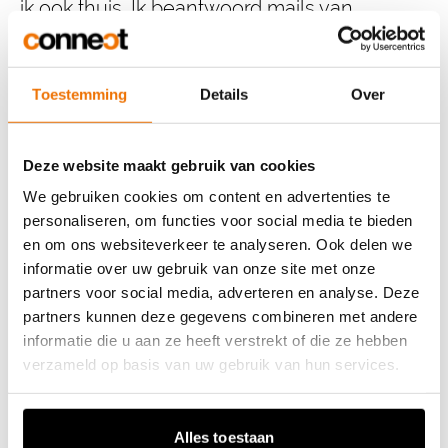
ik ook thuis. Ik beantwoord mails van
handelaars en bewoners, Teams en
WhatsApp met Jonas over het reilen en
Toestemming
Details
Over
zeilen van werven, schrijf nieuwsbrieven,
kijk signalisatieplannen na, ... Geen tijd om je
Deze website maakt gebruik van cookies
te vervelen!”
We gebruiken cookies om content en advertenties te
personaliseren, om functies voor social media te bieden
en om ons websiteverkeer te analyseren. Ook delen we
informatie over uw gebruik van onze site met onze
partners voor social media, adverteren en analyse. Deze
Welke uitdagingen
partners kunnen deze gegevens combineren met andere
informatie die u aan ze heeft verstrekt of die ze hebben
heb je met je stage
verzameld op basis van uw gebruik van hun services.
overwonnen?
Alles toestaan