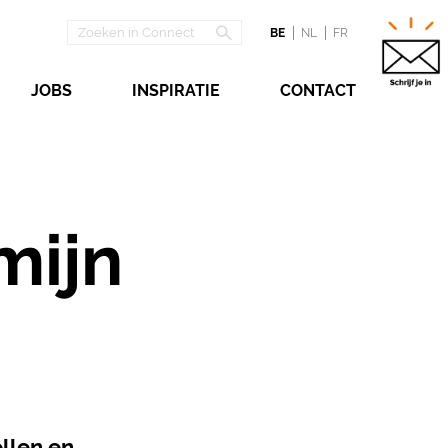
BE
NL
FR
JOBS
INSPIRATIE
CONTACT
mijn
ellen en