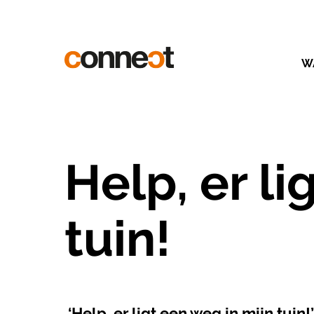
W
Help, er li
tuin!
‘Help, er ligt een weg in mijn tui