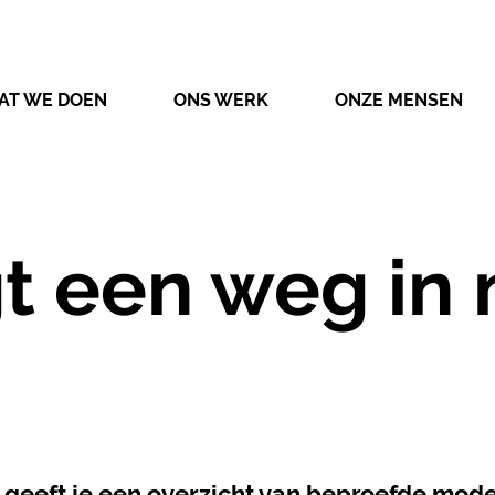
AT WE DOEN
ONS WERK
ONZE MENSEN
gt een weg in 
n!’ geeft je een overzicht van beproefde mod