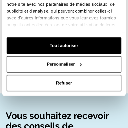
notre site avec nos partenaires de médias sociaux, de
immédiatement vous mettre au travail.
publicité et d'analyse, qui peuvent combiner celles-ci
avec d'autres informations que vous leur avez fournies
Prix: 29 euros
ou qu'ils ont collectées lors de votre utilisation de leurs
services.
Auteur: Bart Derison
Politeia 2019
Tout autoriser
Commander le livre
Personnaliser
Refuser
Vous souhaitez recevoir
des conseils de