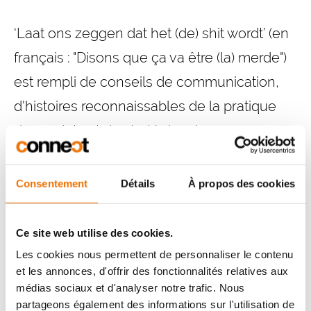
‘Laat ons zeggen dat het (de) shit wordt’ (en
français : "Disons que ça va être (la) merde")
est rempli de conseils de communication,
d'histoires reconnaissables de la pratique
des projets et de stratégies de
communication qui sont applicables à tout
le monde. Comment savoir si votre lettre est
Consentement
Détails
À propos des cookies
correcte ? Comment m'assurer que la
participation mène quelque part ? Comment
Ce site web utilise des cookies.
rendre le service de communication plus
Les cookies nous permettent de personnaliser le contenu
et les annonces, d'offrir des fonctionnalités relatives aux
efficace ? En 10 modèles pratiques de
médias sociaux et d'analyser notre trafic. Nous
communication, vous pouvez
partageons également des informations sur l'utilisation de