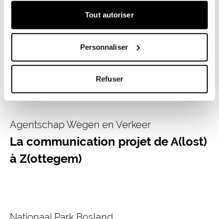
Tout autoriser
Ville de Vilvoorde
Impliquer les habitants de
Personnaliser
Vilvoorde pour rêver leur quartier
Refuser
Agentschap Wegen en Verkeer
La communication projet de A(lost)
à Z(ottegem)
Nationaal Park Bosland