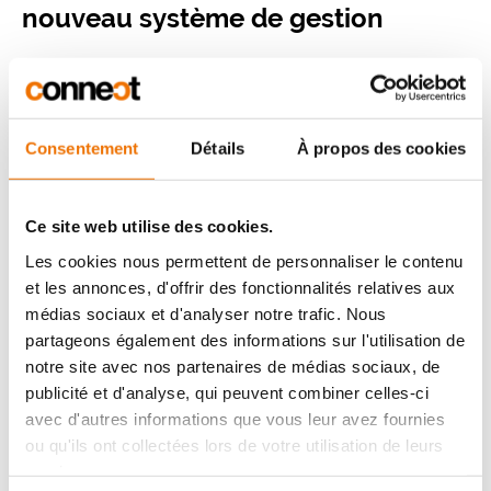
nouveau système de gestion
Ville de Hasselt
Consentement
Détails
À propos des cookies
Dialogue sur la mobilité de quartier
Ce site web utilise des cookies.
Les cookies nous permettent de personnaliser le contenu
et les annonces, d'offrir des fonctionnalités relatives aux
médias sociaux et d'analyser notre trafic. Nous
De Werkvennootschap
partageons également des informations sur l'utilisation de
Réaménagement de la R4 Ouest et
notre site avec nos partenaires de médias sociaux, de
Est : fluidité, sécurité et
publicité et d'analyse, qui peuvent combiner celles-ci
avec d'autres informations que vous leur avez fournies
connectivité
ou qu'ils ont collectées lors de votre utilisation de leurs
services.