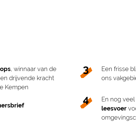
hops
, winnaar van de
Een frisse b
en drijvende kracht
ons vakgebi
oge Kempen
En nog vee
ersbrief
leesvoer
voo
omgevingsc