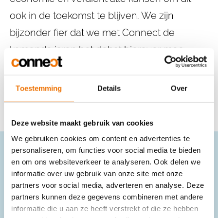
ook in de toekomst te blijven. We zijn
bijzonder fier dat we met Connect de
komende jaren het debat hierover mee
mogen sturen in samenwerking met de
verschillende belanghebbenden."
Toestemming
Details
Over
Deze website maakt gebruik van cookies
We gebruiken cookies om content en advertenties te
personaliseren, om functies voor social media te bieden
en om ons websiteverkeer te analyseren. Ook delen we
Gratis communicatietips in
informatie over uw gebruik van onze site met onze
jouw mailbox?
partners voor social media, adverteren en analyse. Deze
partners kunnen deze gegevens combineren met andere
informatie die u aan ze heeft verstrekt of die ze hebben