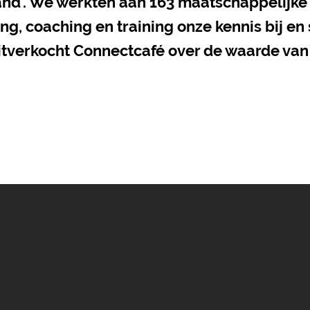
nd’. We werkten aan 163 maatschappelijke 
ng, coaching en training onze kennis bij e
itverkocht Connectcafé over de waarde van