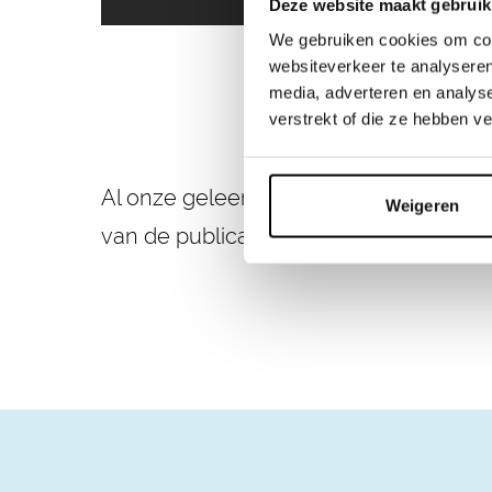
Deze website maakt gebruik
We gebruiken cookies om cont
websiteverkeer te analyseren
media, adverteren en analys
verstrekt of die ze hebben v
Al onze geleerde lessen over weerstand
Weigeren
van de publicatie én al ons andere ni