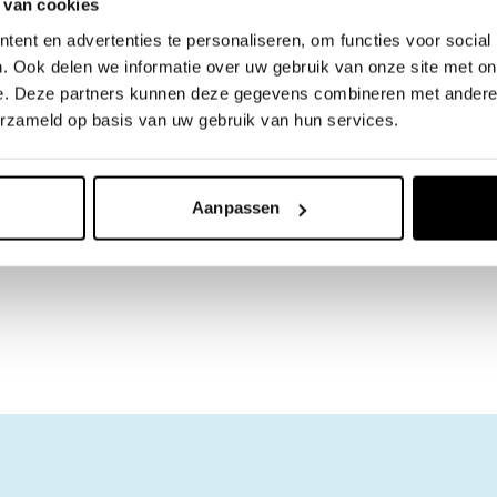
 van cookies
ent en advertenties te personaliseren, om functies voor social
. Ook delen we informatie over uw gebruik van onze site met on
e. Deze partners kunnen deze gegevens combineren met andere i
erzameld op basis van uw gebruik van hun services.
 bundelen we in een publicatie die begin volgend
Aanpassen
euws in 2024?
Schrijf je dan in voor de nieuwsbrief