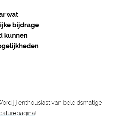
ar wat
jke bijdrage
nd kunnen
ogelijkheden
ord jij enthousiast van beleidsmatige
caturepagina
!