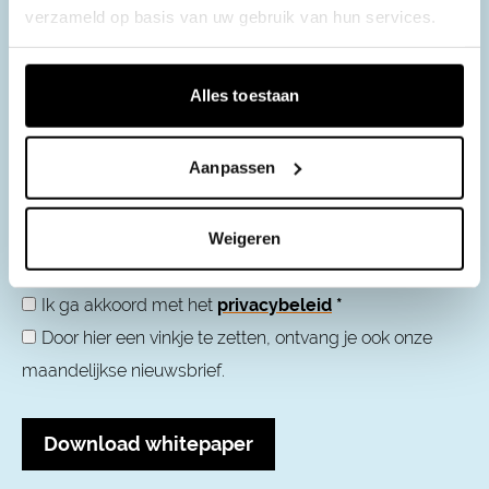
Na het achterlaten van uw gegevens ontvangt u
verzameld op basis van uw gebruik van hun services.
automatisch de downloadlink per e-mail.
Naam
*
Alles toestaan
E-mailadres
*
Aanpassen
Bedrijfsnaam
*
Weigeren
Ik ga akkoord met het
privacybeleid
*
Door hier een vinkje te zetten, ontvang je ook onze
maandelijkse nieuwsbrief.
Download whitepaper