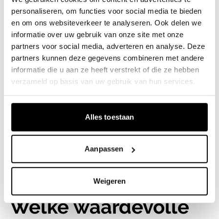
moment zo in dat deze interessant was voor
personaliseren, om functies voor social media te bieden
en om ons websiteverkeer te analyseren. Ook delen we
een breed publiek. Dus geen klassieke
informatie over uw gebruik van onze site met onze
participatie-avond, maar een leuke middag
partners voor social media, adverteren en analyse. Deze
voor jong en oud met muziek, eten en
partners kunnen deze gegevens combineren met andere
informatie die u aan ze heeft verstrekt of die ze hebben
spelletjes. Natuurlijk vroegen we bezoekers
verzameld op basis van uw gebruik van hun services.
om hun mening en input te geven en was
dat voor ons het belangrijkste doel van de
Alles toestaan
middag, maar de bezoekers kregen er ook
iets voor terug.
Aanpassen
Weigeren
Welke waardevolle