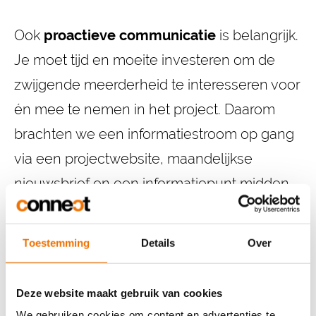
Ook
proactieve communicatie
is belangrijk.
Je moet tijd en moeite investeren om de
zwijgende meerderheid te interesseren voor
én mee te nemen in het project. Daarom
brachten we een informatiestroom op gang
via een projectwebsite, maandelijkse
nieuwsbrief en een informatiepunt midden
in het dorp.
Toestemming
Details
Over
Al onze acties en inspanningen kwamen
samen tijdens een
groot en drukbezocht
Deze website maakt gebruik van cookies
participatiemoment
. We richtten het
We gebruiken cookies om content en advertenties te