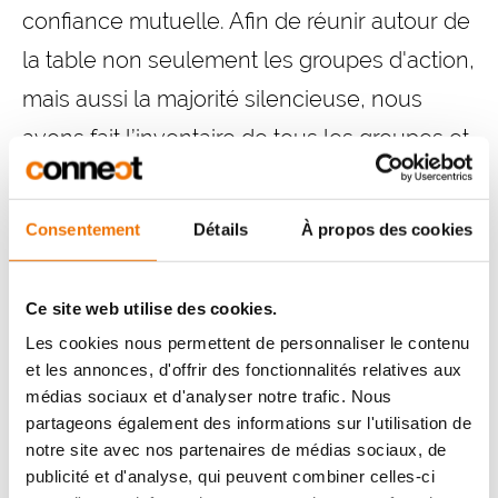
confiance mutuelle. Afin de réunir autour de
la table non seulement les groupes d'action,
mais aussi la majorité silencieuse, nous
avons fait l’inventaire de tous les groupes et
associations du village et nous leur avons
demandé de venir
participer au débat
. Cela
Consentement
Détails
À propos des cookies
a débouché sur un
processus de
coproduction
dans lequel des intérêts
Ce site web utilise des cookies.
différents ont pu être représentés.
Les cookies nous permettent de personnaliser le contenu
et les annonces, d'offrir des fonctionnalités relatives aux
médias sociaux et d'analyser notre trafic. Nous
Une
communication proactive
est donc
partageons également des informations sur l'utilisation de
également importante. Il faut investir du
notre site avec nos partenaires de médias sociaux, de
publicité et d'analyse, qui peuvent combiner celles-ci
temps et de l’énergie pour intéresser et