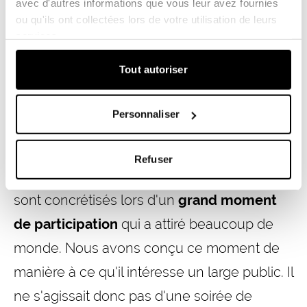
avec d'autres informations que vous leur avez fournies
impliquer la majorité silencieuse dans le
ou qu'ils ont collectées lors de votre utilisation de leurs
projet. C'est pourquoi nous avons mis en
services.
place un dispositif d'information composé
Tout autoriser
d’un site Internet, d'une newsletter
mensuelle et d'un point d'information situé
Personnaliser
au centre du village.
Refuser
Toutes nos actions et tous nos efforts se
sont concrétisés lors d'un
grand moment
de participation
qui a attiré beaucoup de
monde. Nous avons conçu ce moment de
manière à ce qu'il intéresse un large public. Il
ne s'agissait donc pas d'une soirée de