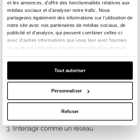
par le réseau et ses partenaires.
et les annonces, d'offrir des fonctionnalités relatives aux
médias sociaux et d'analyser notre trafic. Nous
Toutefois,
tout restait à créer en matière de
partageons également des informations sur l'utilisation de
communication
. La stratégie de Connect
notre site avec nos partenaires de médias sociaux, de
publicité et d'analyse, qui peuvent combiner celles-ci
s’est ainsi basée sur trois actions
avec d'autres informations que vous leur avez fournies
fondamentales :
relier, orienter et
ou qu'ils ont collectées lors de votre utilisation de leurs
services.
échanger
. Notre plan d’actions 2021-2025 se
concentre donc sur un processus en trois
Tout autoriser
étapes successives qui consistent à :
Personnaliser
1. positionner le réseau ;
2. préparer et mettre en route la
Refuser
communication et
3. (inter)agir comme un réseau.