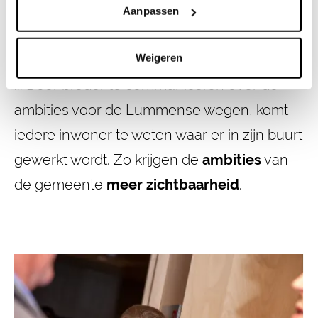
Aanpassen
Een overzichtelijke webpagina,
Weigeren
persberichten, duidelijke bewonersbrieven
... Door breder te communiceren over de
ambities voor de Lummense wegen, komt
iedere inwoner te weten waar er in zijn buurt
gewerkt wordt. Zo krijgen de
ambities
van
de gemeente
meer zichtbaarheid
.