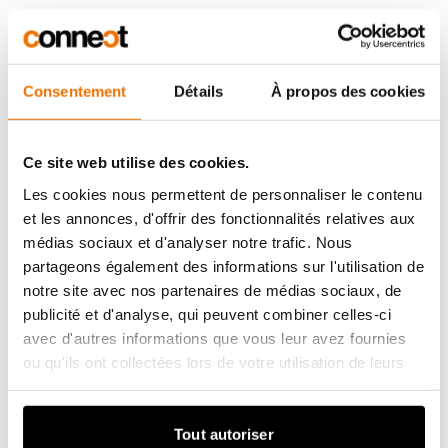
national de Bosland s’est ainsi doté d’un
cadre solide et reconnaissable qui offre un
repère aux partenaires et positionne
Consentement
Détails
À propos des cookies
clairement le parc au sein du paysage
flamand et international des parcs
Ce site web utilise des cookies.
Les cookies nous permettent de personnaliser le contenu
nationaux. Cette personnalité de marque se
et les annonces, d'offrir des fonctionnalités relatives aux
traduit en une
nouvelle identité
médias sociaux et d'analyser notre trafic. Nous
partageons également des informations sur l'utilisation de
visuelle
démontrant le caractère naturel,
notre site avec nos partenaires de médias sociaux, de
intemporel, serein et pur de Bosland. Le
publicité et d'analyse, qui peuvent combiner celles-ci
logo, la charte graphique et les directives
avec d'autres informations que vous leur avez fournies
ou qu'ils ont collectées lors de votre utilisation de leurs
visuelles renforcent le message central et
services.
garantissent une application reconnaissable
Tout autoriser
et cohérente de la marque du Parc national