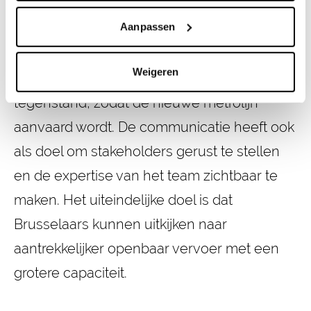
onvermijdelijk met zich meebrengen.
Aanpassen
Daarnaast zorgt de aanpak ervoor dat het
project op lange termijn ondersteund blijft,
Weigeren
ook in een context van uitgesproken
tegenstand, zodat de nieuwe metrolijn
aanvaard wordt. De communicatie heeft ook
als doel om stakeholders gerust te stellen
en de expertise van het team zichtbaar te
maken. Het uiteindelijke doel is dat
Brusselaars kunnen uitkijken naar
aantrekkelijker openbaar vervoer met een
grotere capaciteit.