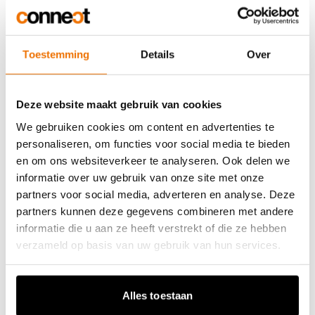
hocadvies, operationele ondersteuning
enzovoort.
Toestemming
Details
Over
Deze website maakt gebruik van cookies
We gebruiken cookies om content en advertenties te
Het resultaat
personaliseren, om functies voor social media te bieden
en om ons websiteverkeer te analyseren. Ook delen we
informatie over uw gebruik van onze site met onze
Met deze communicatiestrategie willen we
partners voor social media, adverteren en analyse. Deze
partners kunnen deze gegevens combineren met andere
vertrouwen creëren in het project. We
informatie die u aan ze heeft verstrekt of die ze hebben
zetten in op eerlijke, positieve en
verzameld op basis van uw gebruik van hun services.
toegankelijke communicatie om te
informeren over de hinder die deze werken
Alles toestaan