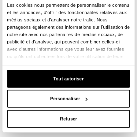
Les cookies nous permettent de personnaliser le contenu
et les annonces, d'offrir des fonctionnalités relatives aux
médias sociaux et d'analyser notre trafic. Nous
8 juin 2023
partageons également des informations sur l'utilisation de
notre site avec nos partenaires de médias sociaux, de
5 raisons de ne pas miser
publicité et d'analyse, qui peuvent combiner celles-ci
uniquement sur la communication
avec d'autres informations que vous leur avez fournies
ou qu'ils ont collectées lors de votre utilisation de leurs
digitale
services.
Tout autoriser
8 mai 2023
Personnaliser
Ne basez pas votre communication
sur les réactions négatives des
Refuser
réseaux sociaux